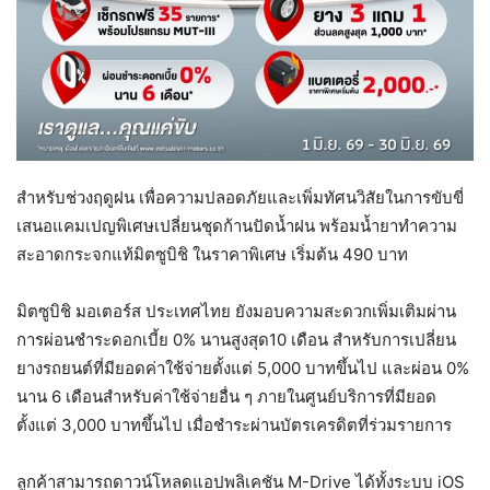
สำหรับช่วงฤดูฝน เพื่อความปลอดภัยและเพิ่มทัศนวิสัยในการขับขี่
เสนอแคมเปญพิเศษเปลี่ยนชุดก้านปัดน้ำฝน พร้อมน้ำยาทำความ
สะอาดกระจกแท้มิตซูบิชิ ในราคาพิเศษ เริ่มต้น 490 บาท
มิตซูบิชิ มอเตอร์ส ประเทศไทย ยังมอบความสะดวกเพิ่มเติมผ่าน
การผ่อนชำระดอกเบี้ย 0% นานสูงสุด10 เดือน สำหรับการเปลี่ยน
ยางรถยนต์ที่มียอดค่าใช้จ่ายตั้งแต่ 5,000 บาทขึ้นไป และผ่อน 0%
นาน 6 เดือนสำหรับค่าใช้จ่ายอื่น ๆ ภายในศูนย์บริการที่มียอด
ตั้งแต่ 3,000 บาทขึ้นไป เมื่อชำระผ่านบัตรเครดิตที่ร่วมรายการ
ลูกค้าสามารถดาวน์โหลดแอปพลิเคชัน M-Drive ได้ทั้งระบบ iOS