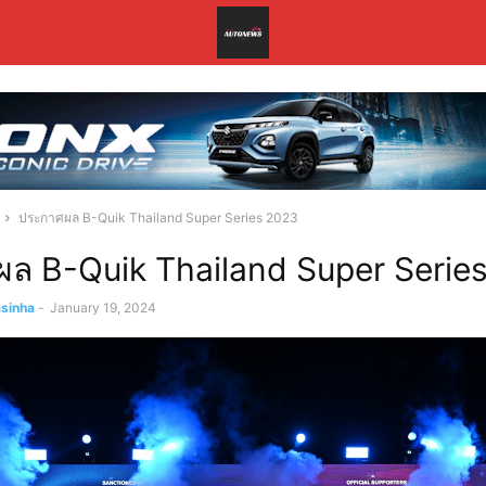
ประกาศผล B-Quik Thailand Super Series 2023
ล B-Quik Thailand Super Serie
asinha
-
January 19, 2024