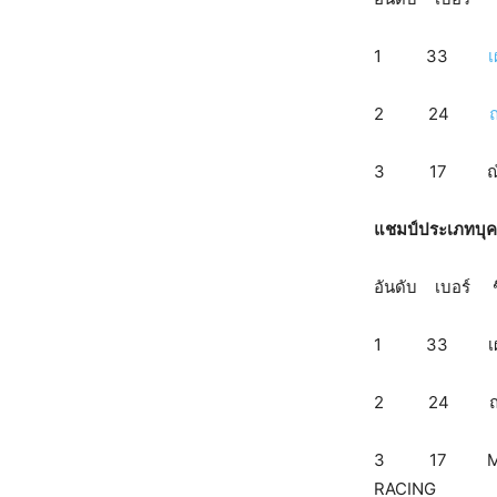
1 33
เ
2 24
ณ
3 17 ณัฐจักร์
แชมป์ประเภทบุคค
อันดับ
1 33 เผ่าพงศ์
2 24 ณัฐวุ
3 17 Mr. Sa
RACING