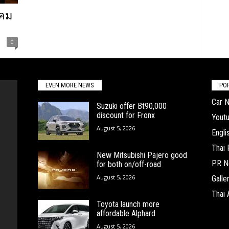
งคม
0
EVEN MORE NEWS
PO
Car 
Suzuki offer Bt90,000
discount for Fronx
Yout
August 5, 2026
Engl
Thai
New Mitsubishi Pajero good
PR N
for both on/off-road
August 5, 2026
Galle
Thai 
Toyota launch more
affordable Alphard
August 5, 2026