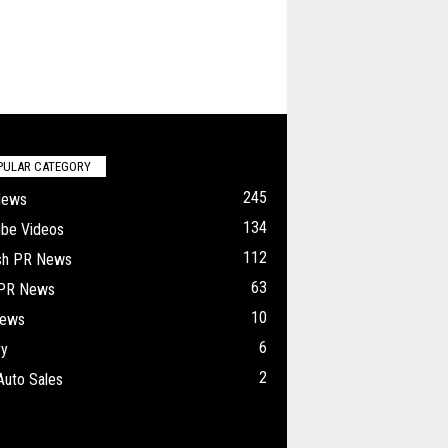
PULAR CATEGORY
245
News
134
ube Videos
112
ish PR News
63
 PR News
10
ews
6
ry
2
Auto Sales