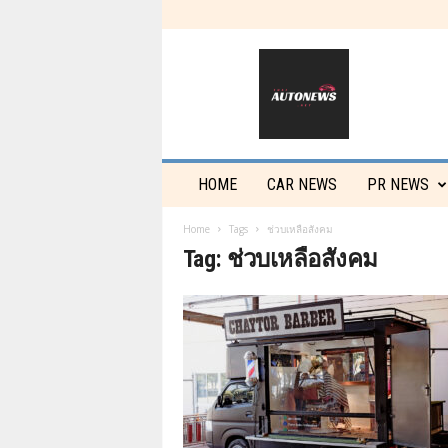
T
h
a
i
a
u
t
HOME
CAR NEWS
PR NEWS
o
n
Home
Tags
ช่วบเหลือสังคม
e
Tag: ช่วบเหลือสังคม
w
s
.
n
e
t