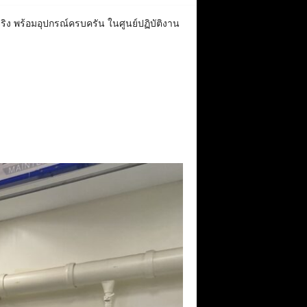
ิง พร้อมอุปกรณ์ครบครัน ในศูนย์ปฏิบัติงาน