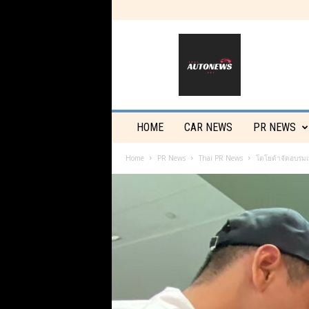
T
h
a
i
a
u
t
HOME
CAR NEWS
PR NEWS
o
n
Home
PR News
Thai PR News
โตโยต้าจัดอบรมเ
e
w
s
.
n
e
t