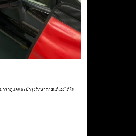
สามารถดูแลและบำรุงรักษารถยนต์เองได้ใน